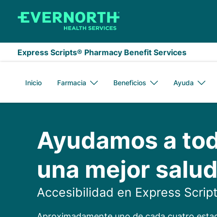
Saltar al contenido principal
Express Scripts® Pharmacy Benefit Services
Inicio
Farmacia
Beneficios
Ayuda
Accesibilidad en E
Ayudamos a tod
una mejor salud
Accesibilidad en Express Scrip
Aproximadamente uno de cada cuatro estad