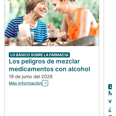
LO BÁSICO SOBRE LA FARMACIA
Los peligros de mezclar
medicamentos con alcohol
19 de junio del 2026
Más información
LO
Me
vs
¿C