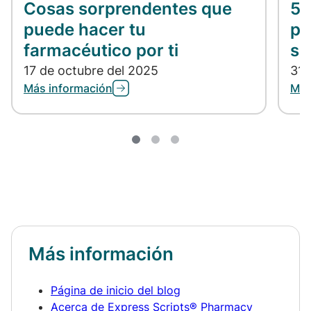
Cosas sorprendentes que
5 
puede hacer tu
pa
farmacéutico por ti
se
17 de octubre del 2025
31 
Más información
Más
Más información
Página de inicio del blog
Acerca de Express Scripts® Pharmacy