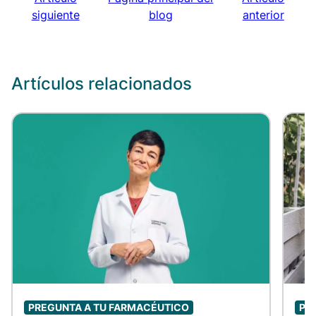
siguiente
blog
anterior
Artículos relacionados
PREGUNTA A TU FARMACÉUTICO
PR