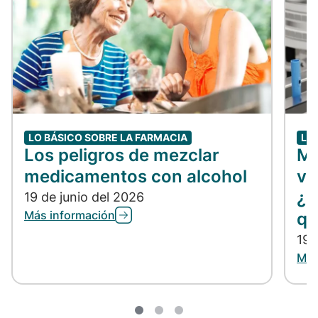
LO BÁSICO SOBRE LA FARMACIA
LO
Los peligros de mezclar
Me
medicamentos con alcohol
vs
¿C
19 de junio del 2026
Más información
qu
19 
Más