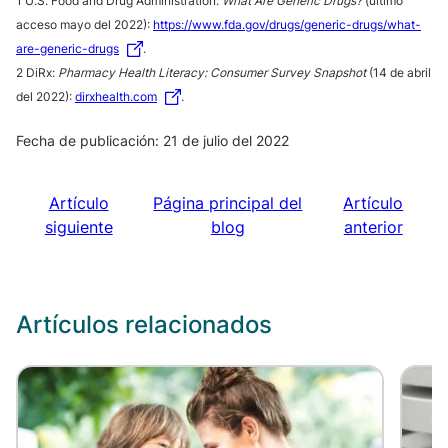
1 U.S. Food and Drug Administration:
What Are Generic Drugs?
(último
acceso mayo del 2022):
https://www.fda.gov/drugs/generic-drugs/what-
are-generic-drugs
.
2 DiRx:
Pharmacy Health Literacy: Consumer Survey Snapshot
(14 de abril
del 2022):
dirxhealth.com
.
Fecha de publicación: 21 de julio del 2022
Artículo
Página principal del
Artículo
siguiente
blog
anterior
Artículos relacionados